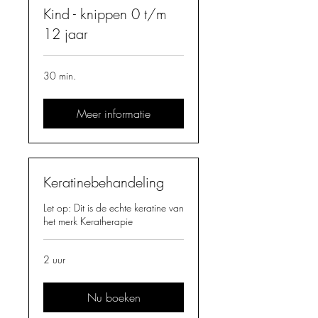
Kind - knippen 0 t/m
12 jaar
30 min.
Meer informatie
Keratinebehandeling
Let op: Dit is de echte keratine van
het merk Keratherapie
2 uur
Nu boeken